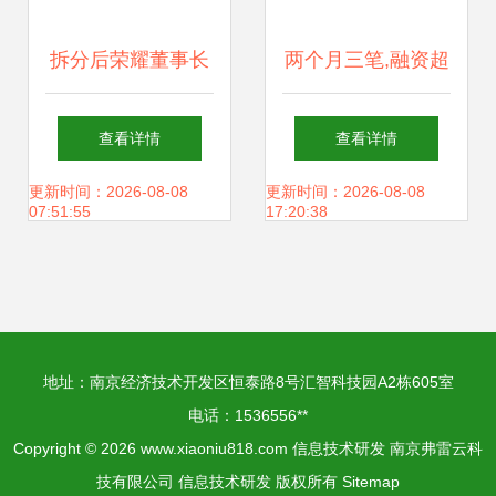
拆分后荣耀董事长
两个月三笔,融资超
万彪首度演讲
5亿 卫星激光通信
查看详情
查看详情
2021年投入10亿美
赛道火了
更新时间：2026-08-08
更新时间：2026-08-08
07:51:55
17:20:38
元研发，年中将推
重磅产品
地址：南京经济技术开发区恒泰路8号汇智科技园A2栋605室
电话：1536556**
Copyright © 2026
www.xiaoniu818.com
信息技术研发
南京弗雷云科
技有限公司
信息技术研发
版权所有
Sitemap